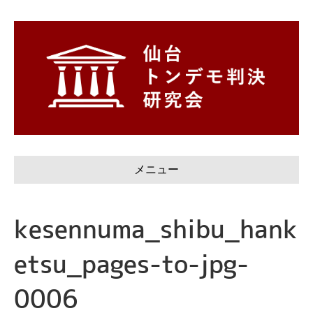
メニュー
kesennuma_shibu_hank
etsu_pages-to-jpg-
0006